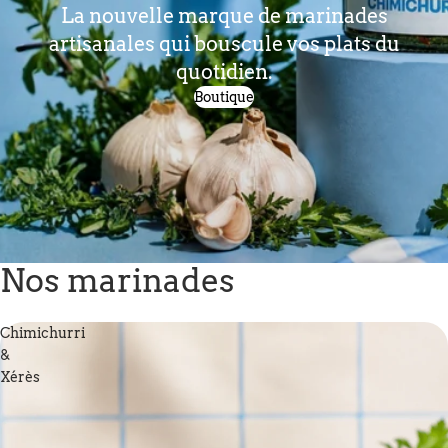
La nouvelle marque de marinades
artisanales qui bouscule vos plats du
quotidien.
Boutique
Nos marinades
Chimichurri
&
Xérès