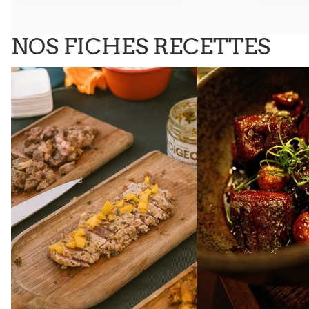
NOS FICHES RECETTES
Tataki de saumon - Marinade Sweet
Porc au Caramel - Gin
Chili & Cacahuètes
Menthe - Marinade Bad