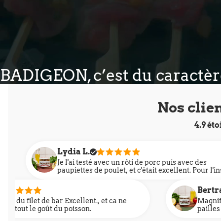
BADIGEON, c’est du caractèr
Nos clie
4.9 ét
.
Jen
esté avec un rôti de porc puis avec des
Tout
 de poulet, et c'était excellent. Pour l'instant,
div
préféré. J'ai hâte de découvrir d'autres
à c
on s
Bertrand
Magnifique sur une viande rouge.
.
pailles