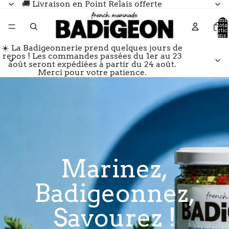
🚚 Livraison en Point Relais offerte
Nomb
total
d’artic
dans l
panier:
☀️ La Badigeonnerie prend quelques jours de
repos ! Les commandes passées du 1er au 23
août seront expédiées à partir du 24 août.
Merci pour votre patience.
Marinez,
Badigeonnez,
Savourez !