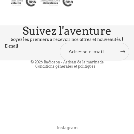
Politique de confidentialité
Politique de remboursement
Suivez l'aventure
Politique d’expédition
Conditions générales de vente
Soyez les premiers à recevoir nos offres et nouveautés !
E-mail
Mentions légales
Conditions d’utilisation
© 2026
Badigeon - Artisan de la marinade
Conditions générales et politiques
Instagram