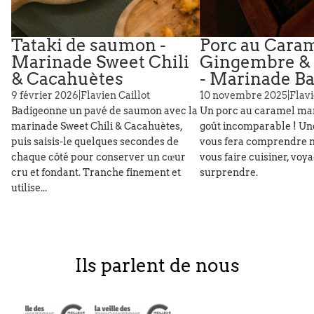
Tataki de saumon -
Porc au Caram
Marinade Sweet Chili
Gingembre &
& Cacahuètes
- Marinade B
9 février 2026
|
Flavien Caillot
10 novembre 2025
|
Flavi
Badigeonne un pavé de saumon avec la
Un porc au caramel ma
marinade Sweet Chili & Cacahuètes,
goût incomparable ! Une
puis saisis-le quelques secondes de
vous fera comprendre n
chaque côté pour conserver un cœur
vous faire cuisiner, voy
cru et fondant. Tranche finement et
surprendre.
utilise...
Ils parlent de nous