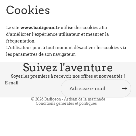
Cookies
Le site
www.badigeon.fr
utilise des cookies afin
d’améliorer l’expérience utilisateur et mesurer la
fréquentation.
L’utilisateur peut à tout moment désactiver les cookies via
Politique de confidentialité
les paramètres de son navigateur.
Politique de remboursement
Suivez l'aventure
Politique d’expédition
Conditions générales de vente
Soyez les premiers à recevoir nos offres et nouveautés !
E-mail
Mentions légales
Conditions d’utilisation
© 2026
Badigeon - Artisan de la marinade
Conditions générales et politiques