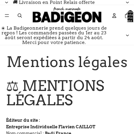
🚚 Livraison en Point Relais offerte
Nomb
total
d’artic
dans l
panier:
☀️ La Badigeonnerie prend quelques jours de
repos ! Les commandes passées du 1er au 23
août seront expédiées à partir du 24 août.
Merci pour votre patience.
Mentions légales
⚖️ MENTIONS
LÉGALES
Éditeur du site :
Entreprise Individuelle Flavien CAILLOT
Nom commercial :
Badi France