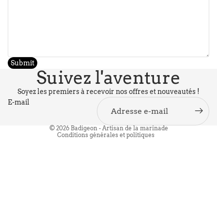
Politique de confidentialité
Submit
Politique de remboursement
Suivez l'aventure
Politique d’expédition
Conditions générales de vente
Soyez les premiers à recevoir nos offres et nouveautés !
E-mail
Mentions légales
Conditions d’utilisation
© 2026
Badigeon - Artisan de la marinade
Conditions générales et politiques