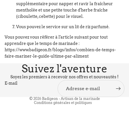
supplémentaire pour napper et ravir la fraîcheur
mentholée et une petite touche d'herbe fraîche
(ciboulette, cebette) pour le visuel.
Vous pouvez le service sur un lit de riz parfumé.
Vous pouvez vous référer à l'article suivant pour tout
apprendre que le temps de marinade :
https://www.badigeon.fr/blogs/infos/combien-de-temps-
Politique de confidentialité
faire-mariner-le-guide-ultime-par-aliment
Politique de remboursement
Suivez l'aventure
Politique d’expédition
Conditions générales de vente
Soyez les premiers à recevoir nos offres et nouveautés !
E-mail
Mentions légales
Conditions d’utilisation
© 2026
Badigeon - Artisan de la marinade
Conditions générales et politiques