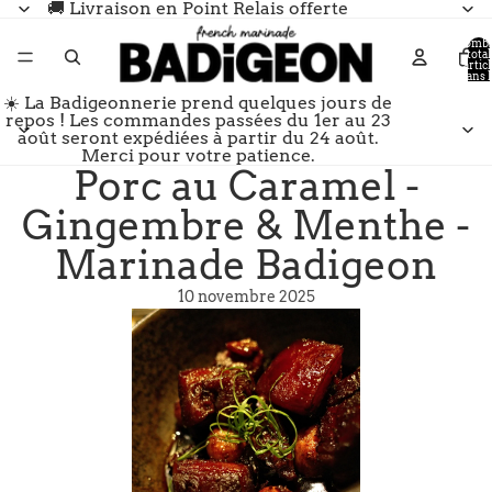
🚚 Livraison en Point Relais offerte
Nomb
total
d’artic
dans l
panier:
☀️ La Badigeonnerie prend quelques jours de
repos ! Les commandes passées du 1er au 23
août seront expédiées à partir du 24 août.
Merci pour votre patience.
Porc au Caramel -
Gingembre & Menthe -
Marinade Badigeon
10 novembre 2025