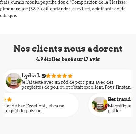
frais, cumin moulu, paprika doux. *Composition de la Harissa:
piment rouge (88 %), ail, coriandre, carvi, sel, acidifiant : acide
citrique.
Nos clients nous adorent
4.9 étoiles basé sur
17
avis
Lydia L.
Je l'ai testé avec un rôti de porc puis avec des
paupiettes de poulet, et c'était excellent. Pour l'instant,
c'est ma préféré. J'ai hâte de découvrir d'autres
recettes.
Bertrand
ellent., et ca ne
Magnifique sur u
e goût du poisson.
pailles