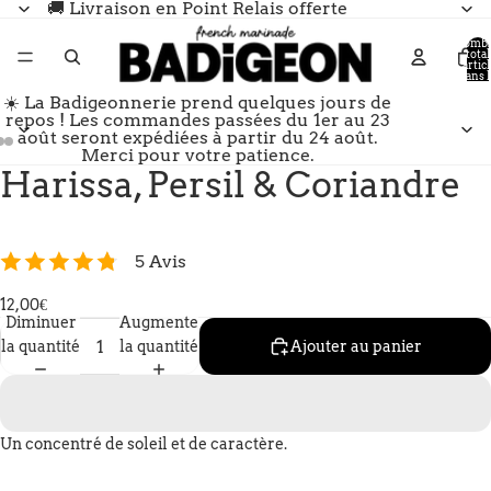
🚚 Livraison en Point Relais offerte
Nomb
total
d’artic
dans l
panier:
☀️ La Badigeonnerie prend quelques jours de
repos ! Les commandes passées du 1er au 23
août seront expédiées à partir du 24 août.
Merci pour votre patience.
Harissa, Persil & Coriandre
5 Avis
12,00€
Diminuer
Augmenter
la quantité
la quantité
Ajouter au panier
Un concentré de soleil et de caractère.