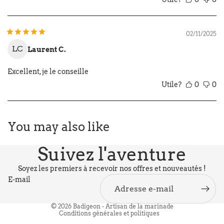
02/11/2025
LC
Laurent C.
Excellent, je le conseille
Utile?
0
0
You may also like
Politique de confidentialité
Politique de remboursement
Suivez l'aventure
Politique d’expédition
Conditions générales de vente
Soyez les premiers à recevoir nos offres et nouveautés !
E-mail
Mentions légales
Conditions d’utilisation
© 2026
Badigeon - Artisan de la marinade
Conditions générales et politiques